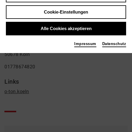
o-ton.koeln Konzertsaal / Recordings /
Cookie-Einstellungen
Proben / Projekte
Film / Funk, Musik, Theater
Alle Cookies akzeptieren
Kontakt
Impressum
Datenschutz
Kyllstrasse 7A
50678 Köln
01778674820
Links
o-ton.koeln