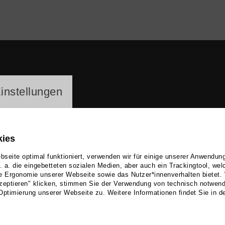
ayer
instellungen
kies
seite optimal funktioniert, verwenden wir für einige unserer Anwendun
u. a. die eingebetteten sozialen Medien, aber auch ein Trackingtool, we
e Ergonomie unserer Webseite sowie das Nutzer*innenverhalten bietet.
a Stemme
zeptieren" klicken, stimmen Sie der Verwendung von technisch notwen
Optimierung unserer Webseite zu. Weitere Informationen findet Sie in d
 Theater