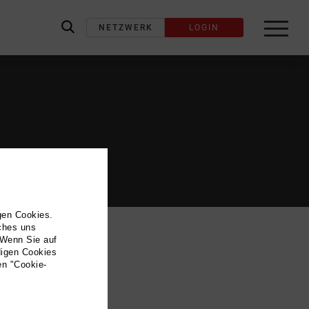
NETZWERK
LOGIN
label_search
gen Cookies.
lches uns
 Wenn Sie auf
digen Cookies
en "Cookie-