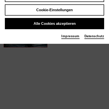
Cookie-Einstellungen
In Filmen / Medien wie ...
Alle Cookies akzeptieren
GAZA SURF CLUB | 2016
Ton
Impressum
Datenschutz
Foto 2017 Niclas Reed Middleton