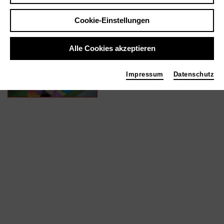
Cookie-Einstellungen
In Filmen / Medien wie ...
Alle Cookies akzeptieren
Drei Frauen | 2022
Kamera
Impressum
Datenschutz
Foto 2021 Maksym Melnyk