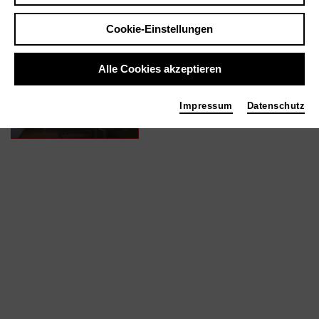
Cookie-Einstellungen
In Filmen / Medien wie ...
Alle Cookies akzeptieren
SPK Komplex | 2018
Ton
Impressum
Datenschutz
Foto 2018 realistfilm Gerd Kroske