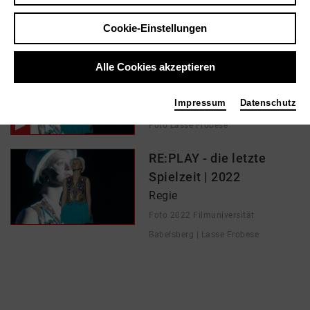
Cookie-Einstellungen
In Filmen / Medien wie ...
Alle Cookies akzeptieren
"RE:PLAY - Die letzte
Spielzeit" | 2022
Impressum
Datenschutz
Regie
Foto Lasse Frobese
RE:PLAY - die letzte
Spielzeit | 2022
Regie
Foto 2022 Filmuniversität
Babelsberg | Lasse Frobese