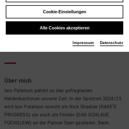
Kontakt
Cookie-Einstellungen
+49 30 34384241
Alle Cookies akzeptieren
Tags
Impressum
Datenschutz
Sänger
Über mich
Iain Paterson gehört zu den gefragtesten
Heldenbaritonen unserer Zeit. In der Spielzeit 2024/25
wird Iain Paterson sowohl als Nick Shadow (RAKE’S
PROGRESS) als auch als Förster (DAS SCHLAUE
FÜCHSLEIN) an der Pariser Oper gastieren. Beim