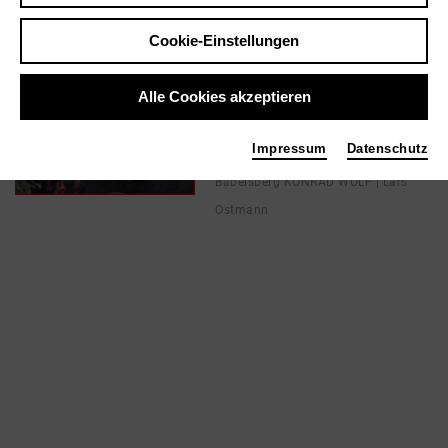
Cookie-Einstellungen
In Filmen / Medien wie ...
Alle Cookies akzeptieren
Die Insel | 2018
Mischung
Impressum
Datenschutz
Foto 2018 Filmuniversität
Babelsberg KONRAD WOLF | Lars
Ostmann