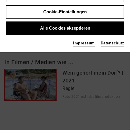
Maybachufer 21
Cookie-Einstellungen
12047 Berlin
christoph.eder@kammer11.de
Alle Cookies akzeptieren
Impressum
Datenschutz
In Filmen / Medien wie ...
Wem gehört mein Dorf? |
2021
Regie
Foto 2021 ostlicht filmproduktion