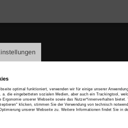
ayer
instellungen
kies
seite optimal funktioniert, verwenden wir für einige unserer Anwendun
u. a. die eingebetteten sozialen Medien, aber auch ein Trackingtool, we
e Ergonomie unserer Webseite sowie das Nutzer*innenverhalten bietet.
eslaw Barlog
zeptieren" klicken, stimmen Sie der Verwendung von technisch notwen
Optimierung unserer Webseite zu. Weitere Informationen findet Sie in d
r