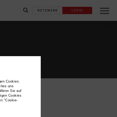
NETZWERK
LOGIN
label_search
gen Cookies.
lches uns
 Wenn Sie auf
digen Cookies
en "Cookie-