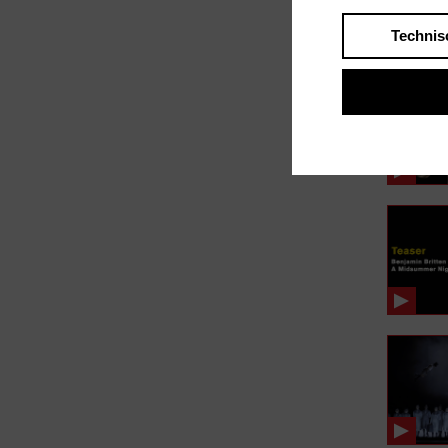
Technis
In Fil