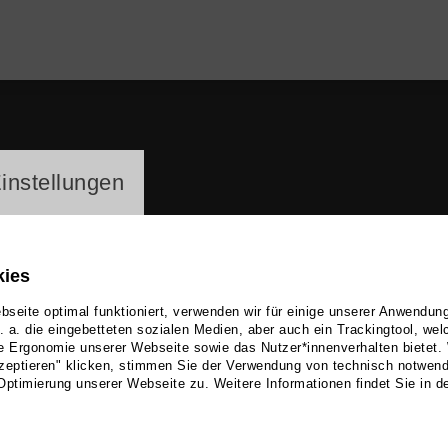
ayer
instellungen
kies
seite optimal funktioniert, verwenden wir für einige unserer Anwendun
u. a. die eingebetteten sozialen Medien, aber auch ein Trackingtool, we
e Ergonomie unserer Webseite sowie das Nutzer*innenverhalten bietet.
emarie Woods
zeptieren" klicken, stimmen Sie der Verwendung von technisch notwen
Optimierung unserer Webseite zu. Weitere Informationen findet Sie in d