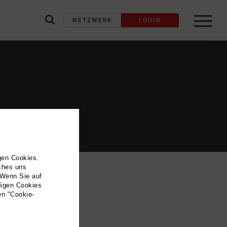
NETZWERK
LOGIN
label_search
gen Cookies.
lches uns
 Wenn Sie auf
digen Cookies
en "Cookie-