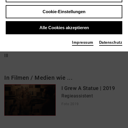
Student
HFF Abt. III – Kino- und Fernsehfilm
Cookie-Einstellungen
Alle Cookies akzeptieren
Impressum
Datenschutz
Über mich
III
In Filmen / Medien wie ...
I Grew A Statue | 2019
Regieassistent
Foto 2019