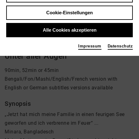
Regie: Claudia Schmid
Cookie-Einstellungen
kein Angebot eingestellt
Alle Cookies akzeptieren
Impressum
Datenschutz
Unter aller Augen
90min, 52min or 45min
Bengali/Fon/Mashi/English/French version with
English or German subtitles versions available
Synopsis
„Jetzt hat mich meine Familie in einen feurigen See
geworfen und ich verbrenne im Feuer“ ...
Minara, Bangladesch