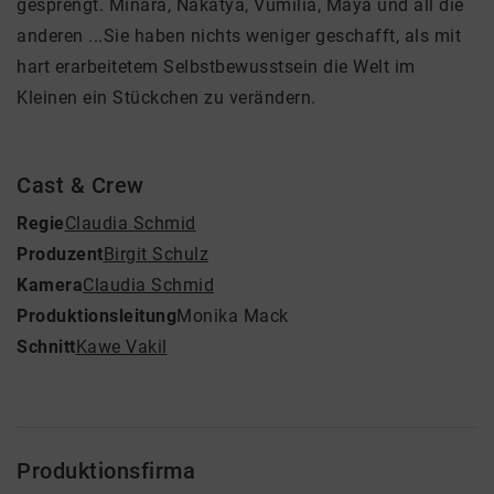
gesprengt. Minara, Nakatya, Vumilia, Maya und all die
anderen ...Sie haben nichts weniger geschafft, als mit
hart erarbeitetem Selbstbewusstsein die Welt im
Kleinen ein Stückchen zu verändern.
Cast & Crew
Regie
Claudia Schmid
Produzent
Birgit Schulz
Kamera
Claudia Schmid
Produktionsleitung
Monika Mack
Schnitt
Kawe Vakil
Produktionsfirma