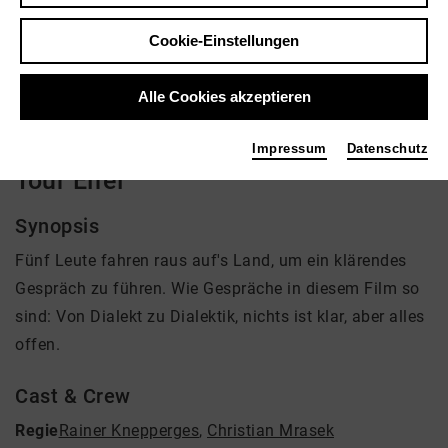
Regie: Rainer Knepperges, Christian Mrasek
Cookie-Einstellungen
kein Angebot eingestellt
Alle Cookies akzeptieren
Impressum
Datenschutz
Tour Eifel
Synopsis
Fünf Leute fahren raus auf's Land, um ein klärendes
Gespräch zu führen. Wie Gespräche in diesem Film so
sind: Von Dialekt zu Dialektik, nichts ist klar, aber alles
offen.
Cast & Crew
Regie
Rainer Knepperges
,
Christian Mrasek