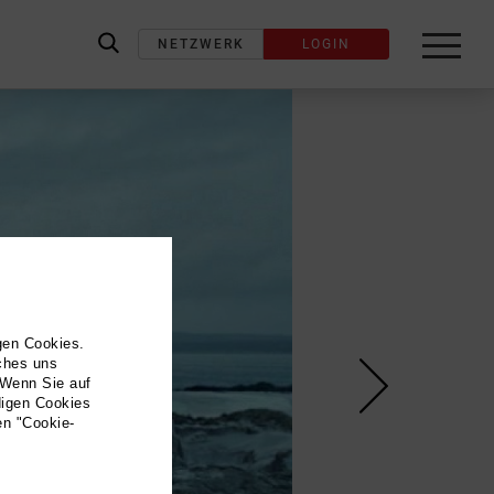
NETZWERK
LOGIN
label_search
gen Cookies.
lches uns
 Wenn Sie auf
digen Cookies
en "Cookie-