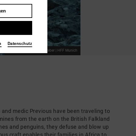
gen
m
Datenschutz
Foto 2022 Michael Urs Reber | HFF Munich
nd medic Previous have been traveling to
 mines from the earth on the British Falkland
unes and penguins, they defuse and blow up
us craft enables their families in Africa to