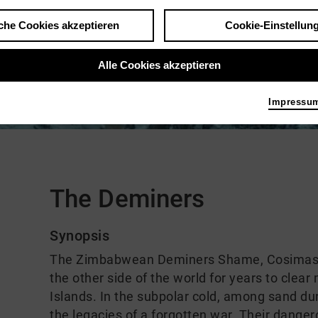
che Cookies akzeptieren
Cookie-Einstellun
Alle Cookies akzeptieren
Impressu
Kommentare
The Deminers
Synopsis
The Zimbabwean Deminers Shame, Cosimas a
the other side of the world for years to clear
Islands. In the subpolar cold, among sand d
the legacies of a forgotten war. Their dangero