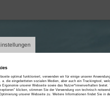
ayer
instellungen
kies
seite optimal funktioniert, verwenden wir für einige unserer Anwendun
u. a. die eingebetteten sozialen Medien, aber auch ein Trackingtool, we
e Ergonomie unserer Webseite sowie das Nutzer*innenverhalten bietet.
zeptieren" klicken, stimmen Sie der Verwendung von technisch notwen
Optimierung unserer Webseite zu. Weitere Informationen findet Sie in d