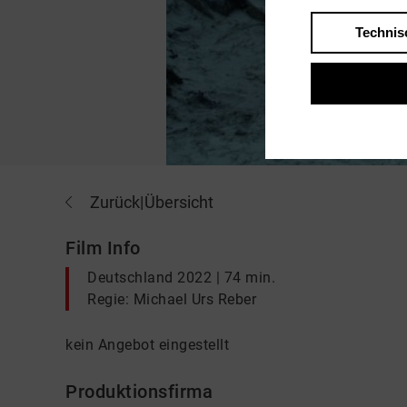
Technis
Zurück
|
Übersicht
Film Info
Deutschland 2022 | 74 min.
Regie: Michael Urs Reber
kein Angebot eingestellt
Produktionsfirma