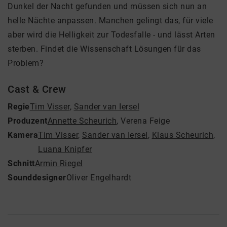
Dunkel der Nacht gefunden und müssen sich nun an
helle Nächte anpassen. Manchen gelingt das, für viele
aber wird die Helligkeit zur Todesfalle - und lässt Arten
sterben. Findet die Wissenschaft Lösungen für das
Problem?
Cast & Crew
Regie
Tim Visser
,
Sander van Iersel
Produzent
Annette Scheurich
,
Verena Feige
Kamera
Tim Visser
,
Sander van Iersel
,
Klaus Scheurich
,
Luana Knipfer
Schnitt
Armin Riegel
Sounddesigner
Oliver Engelhardt