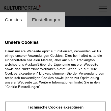
cookie_layer
Cookies
Einstellungen
Unsere Cookies
Damit unsere Webseite optimal funktioniert, verwenden wir für
einige unserer Anwendungen Cookies. Dies beinhaltet u. a. die
eingebetteten sozialen Medien, aber auch ein Trackingtool,
welches uns Auskunft über die Ergonomie unserer Webseite
sowie das Nutzer*innenverhalten bietet. Wenn Sie auf "Alle
Cookies akzeptieren" klicken, stimmen Sie der Verwendung von
technisch notwendigen Cookies sowie jenen zur Optimierung
Foto 2022 Albatross World Sales GmbH | Marco Polo Film AG
unserer Webseite zu. Weitere Informationen findet Sie in den
"Cookie-Einstellungen".
Zurück
|
Übersicht
Film Info
Technische Cookies akzeptieren
Deutschland 2022 | 50 min.