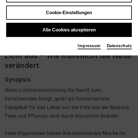
Regie: Tim Visser, Sander van Iersel
Cookie-Einstellungen
kein Angebot eingestellt
Alle Cookies akzeptieren
Impressum
Datenschutz
Licht aus – Wie Kunstlicht die Natur
verändert
Synopsis
Wenn Lichtverschmutzung die Nacht zum
Verschwinden bringt, gerät ein fundamentaler
Taktgeber für das Leben auf der Erde aus der Balance.
Tiere und Pflanzen sind durch Kunstlicht bedroht.
Viele Organismen haben ihre evolutionäre Nische im