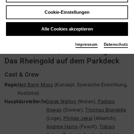
Regie: Neil Barry Moss
Cookie-Einstellungen
Video VoD / live
Alle Cookies akzeptieren
Impressum
Datenschutz
Jonathan Dove / Richard Wagner:
Das Rheingold auf dem Parkdeck
Cast & Crew
Regie
Neil Barry Moss
(Konzept, Szenische Einrichtung,
Kostüme)
Hauptdarsteller/in
Derek Welton
(Wotan)
,
Padraic
Rowan
(Donner)
,
Thomas Blondelle
(Loge)
,
Philipp Jekal
(Alberich)
,
Andrew Harris
(Fasolt)
,
Tobias