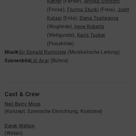
Kehrer
(Fafner)
,
Annika Schlicht
(Fricka)
,
Flurina Stucki
(Freia)
,
Judit
Kutasi
(Erda)
,
Elena Tsallagova
(Woglinde)
,
Irene Roberts
(Wellgunde)
,
Karis Tucker
(Flosshilde)
Musik
Sir Donald Runnicles
(Musikalische Leitung)
Szenenbild
Lili Avar
(Bühne)
Cast & Crew
Neil Barry Moss
(Konzept, Szenische Einrichtung, Kostüme)
Derek Welton
(Wotan)