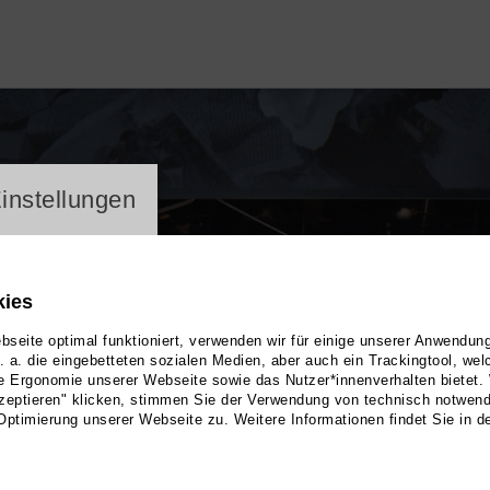
ayer
instellungen
kies
seite optimal funktioniert, verwenden wir für einige unserer Anwendun
u. a. die eingebetteten sozialen Medien, aber auch ein Trackingtool, we
e Ergonomie unserer Webseite sowie das Nutzer*innenverhalten bietet.
zeptieren" klicken, stimmen Sie der Verwendung von technisch notwen
Optimierung unserer Webseite zu. Weitere Informationen findet Sie in d