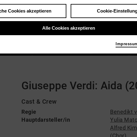
che Cookies akzeptieren
Cookie-Einstellun
Alle Cookies akzeptieren
Impressu
Kommentare
Giuseppe Verdi: Aida (2
Cast & Crew
Regie
Benedikt 
Hauptdarsteller/in
Yulia Mat
Alfred Kim
(Chor)