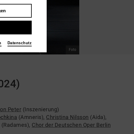
gen
m
Datenschutz
Foto
024)
von Peter
(Inszenierung)
ochkina
(Amneris)
,
Christina Nilsson
(Aida)
,
(Radames)
,
Chor der Deutschen Oper Berlin