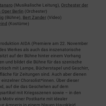
tanaro
(Musikalische Leitung)
,
Orchester der
 Oper Berlin
(Orchester)
ig
(Bühne)
,
Bert Zander
(Video)
wind
(Kostüme)
ur Produktion AIDA (Premiere am 22. November
des Werkes als auch das inszenatorische
sitzt auf der Bühne hinter einem Vorhang
en und bildet die Bühne für das szenische
tisch mit Lampe, Bücherstapel und Geschirr,
efläche für Zeitungen sind. Auch aber dienen
r einzelner Chorsolist*innen. Über dieser
nd, auf die das Geschehen auf dem
ngsartikel mit Kriegsszenen sowie – in den
Motiv einer Postkarte mit idealer
ur Amneris in einem blauen Hauskleid,