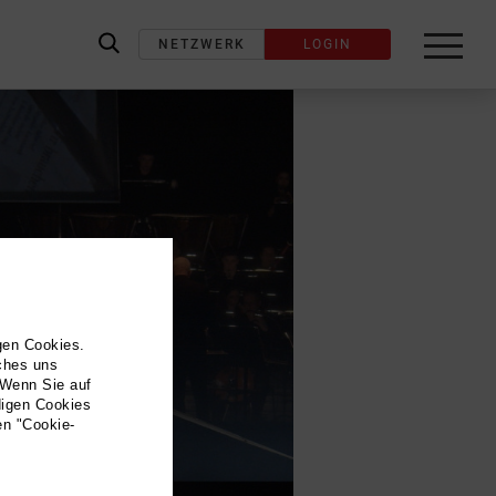
NETZWERK
LOGIN
label_search
gen Cookies.
lches uns
 Wenn Sie auf
digen Cookies
en "Cookie-