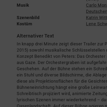
Musik
Carlo Mon
Deutschen
Szenenbild
Katrin Witt
Kostüm
Lene Sch
Alternativer Text
In knapp drei Minute zeigt dieser Trailer z
2015) sowohl musikalische Schlüsselstellen 
Konzept Benedikt von Peters: Das Orchester 
aus Gaze. Der Orchestergraben ist aufgefahr
Geschehen. Auf der Bühne stehen ein Schreib
ein Stuhl und diverse Bildschirme, die Ablag
diese als Projektionsflächen für die Gesichte
Bühneneinrichtung hängt eine große Leinwa
Schreibtisch projiziert wird, animierte Zeitu
lyrischen Szenen immer wiederkehrend – das 
Oasenlandschaft. Auf dieser Bühne agieren n