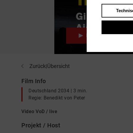
Technis
Play
Zurück
|
Übersicht
Film Info
Deutschland 2034 | 3 min.
Regie: Benedikt von Peter
Video VoD / live
Projekt / Host