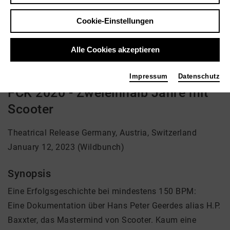
Regie: Cordula Kablitz-Post
Cookie-Einstellungen
kein Angebot eingestellt
Alle Cookies akzeptieren
Impressum
Datenschutz
FCK 2020 - Zweieinhalb Jahre mit
Scooter
Theatrical Release Germany, Austria, Switzerland
January 12, 2023 (Wildbunch)
Synopsis
Eine Erfolgsgeschichte bei mindestens 150 BPM:
Eine Dokumentation über Hans Peter Geerdes alias H.P.
Baxxter, das Mastermind von Scooter. Kaum eine