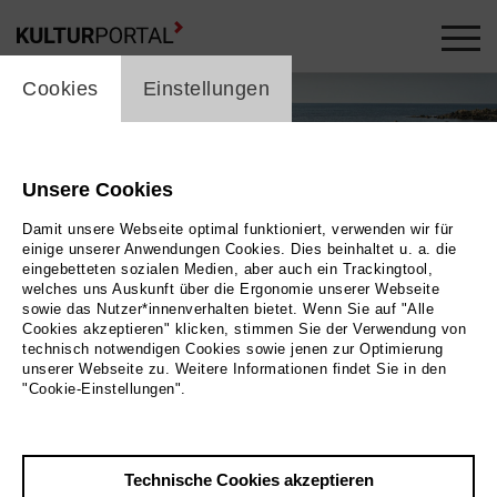
cookie_layer
Cookies
Einstellungen
Unsere Cookies
Damit unsere Webseite optimal funktioniert, verwenden wir für
einige unserer Anwendungen Cookies. Dies beinhaltet u. a. die
eingebetteten sozialen Medien, aber auch ein Trackingtool,
welches uns Auskunft über die Ergonomie unserer Webseite
sowie das Nutzer*innenverhalten bietet. Wenn Sie auf "Alle
Cookies akzeptieren" klicken, stimmen Sie der Verwendung von
technisch notwendigen Cookies sowie jenen zur Optimierung
Foto 2022 Klaus Scheurich + Claudia+Hendrik Schmitt
unserer Webseite zu. Weitere Informationen findet Sie in den
"Cookie-Einstellungen".
Zurück
|
Übersicht
Film Info
Technische Cookies akzeptieren
Deutschland 2022 | 52 min.