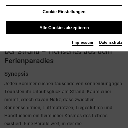
Regie: Annette Scheurich, Klaus Scheurich
Cookie-Einstellungen
kein Angebot eingestellt
Alle Cookies akzeptieren
Impressum
Datenschutz
Der Strand – Tierisches aus dem
Ferienparadies
Synopsis
Jeden Sommer suchen tausende von sonnenhungrigen
Touristen ihr Urlaubsglück am Strand. Kaum einer
nimmt jedoch davon Notiz, dass zwischen
Sonnenschirmen, Luftmatratzen, Liegestühlen und
Handtüchern ein heimlicher Kosmos des Lebens
existiert. Eine Parallelwelt, in der die