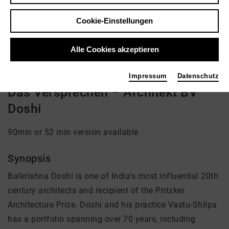
Regie: Jan Schmidt-Garré
Cookie-Einstellungen
kein Angebot eingestellt
Alle Cookies akzeptieren
Impressum
Datenschutz
Das Versprechen – Architekt BV
Doshi
90min or 52 min version available
Synopsis
Balkrishna Doshi is one of India's most influential 20th
century architects and recipient of the Pritzker
Architecture Prize. Doshi and his practice Vastu-Shilpa
has a portfolio spanning over 70 years, including