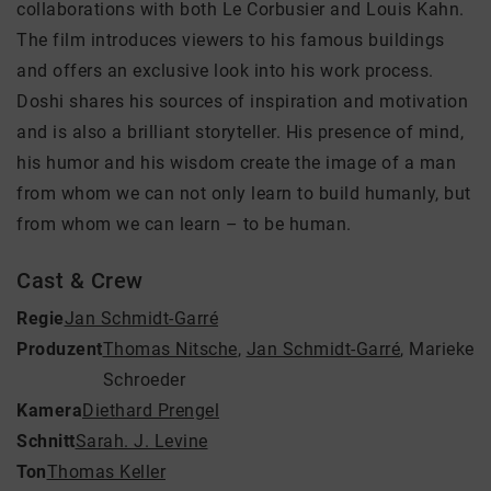
collaborations with both Le Corbusier and Louis Kahn.
The film introduces viewers to his famous buildings
and offers an exclusive look into his work process.
Doshi shares his sources of inspiration and motivation
and is also a brilliant storyteller. His presence of mind,
his humor and his wisdom create the image of a man
from whom we can not only learn to build humanly, but
from whom we can learn – to be human.
Cast & Crew
Regie
Jan Schmidt-Garré
Produzent
Thomas Nitsche
,
Jan Schmidt-Garré
,
Marieke
Schroeder
Kamera
Diethard Prengel
Schnitt
Sarah. J. Levine
Ton
Thomas Keller