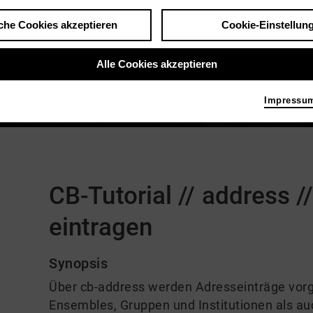
che Cookies akzeptieren
Cookie-Einstellun
Alle Cookies akzeptieren
Impressu
Kommentare
CB-Tutorial // address 
eintragen
Synopsis
Über cb-address werden Adresseinträge vo
Ensembles, Gruppen und Institutionen als a