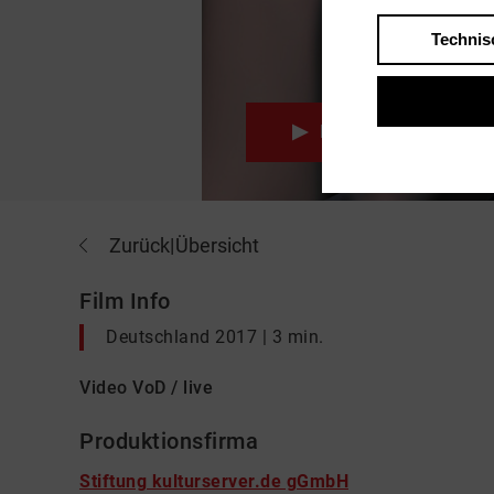
Technis
Play
Zurück
|
Übersicht
Film Info
Deutschland 2017 | 3 min.
Video VoD / live
Produktionsfirma
Stiftung kulturserver.de gGmbH