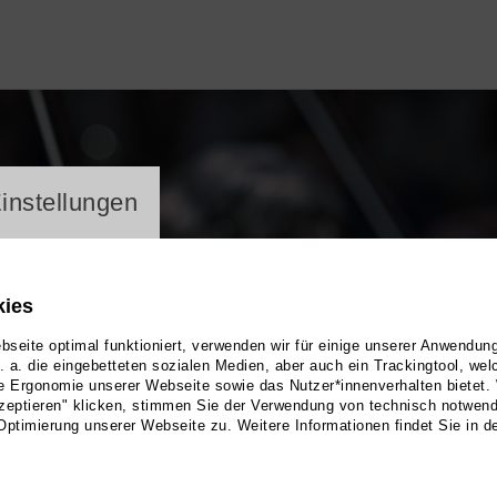
ayer
instellungen
kies
seite optimal funktioniert, verwenden wir für einige unserer Anwendun
u. a. die eingebetteten sozialen Medien, aber auch ein Trackingtool, we
e Ergonomie unserer Webseite sowie das Nutzer*innenverhalten bietet.
zeptieren" klicken, stimmen Sie der Verwendung von technisch notwen
Optimierung unserer Webseite zu. Weitere Informationen findet Sie in d