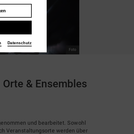
gen
m
Datenschutz
Foto
// Orte & Ensembles
rgenommen und bearbeitet. Sowohl
uch Veranstaltungsorte werden über