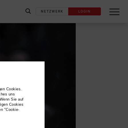
NETZWERK
LOGIN
label_search
gen Cookies.
lches uns
 Wenn Sie auf
digen Cookies
en "Cookie-