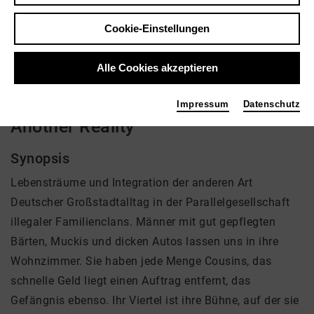
Regie: Noël Dernesch, Olli Waldhauer
Cookie-Einstellungen
kein Angebot eingestellt
Alle Cookies akzeptieren
Impressum
Datenschutz
Another Reality
Synopsis
Lebensträume und Integration der anderen Art
Deutscher Großstadtalltag in der Parallelgesellschaft
illegaler Familienclans. Männer mit gut gepflegten
Bärten, Muckis und dicken Autos lassen uns in ihre
Wohnzimmer. Sie haben jede Menge Cousins, das
schnelle Geld liegt einen Auftrag entfernt, das
Gefängnis ebenso. Ihr Viertel ist ihre Bühne, auf der sie