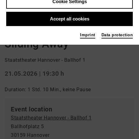
Cookie Settings
Back
|
Overview
Schauspiel | ml_world_premiere / Drama
Accept all cookies
Einführung 18:45 Uhr
Imprint
Data protection
Sliding Away
Staatstheater Hannover - Ballhof 1
21.05.2026 | 19:30 h
Duration: 1 Std. 10 Min., keine Pause
Event location
Staatstheater Hannover - Ballhof 1
Ballhofplatz 5
30159 Hannover