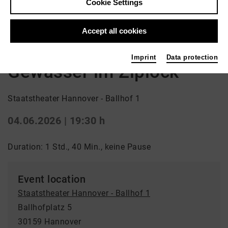
Cookie Settings
Back
|
Overview
Schauspiel | ml_children_s_performance / Drama
Accept all cookies
Einführung 18:45 Uhr
Imprint
Data protection
Gewässer im Ziplock
Staatstheater Hannover - Ballhof 1
04.06.2026 | 19:30 h
Duration: 1 Std., 40 Min., keine Pause
Event location
Staatstheater Hannover - Ballhof 1
Ballhofplatz 5
30159 Hannover