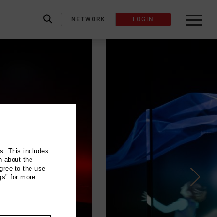
NETWORK
LOGIN
label_search
ns. This includes
n about the
gree to the use
gs" for more