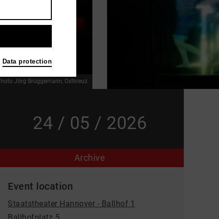
Data protection
hoto Jörg Brüggemann, Ostkreuz
24 / 05 / 2026
Archive
Event location
Staatstheater Hannover - Ballhof 1
Ballhofplatz 5