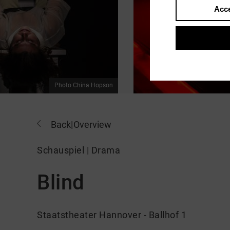
Acce
Photo China Hopson
Back
|
Overview
Schauspiel | Drama
Blind
Staatstheater Hannover - Ballhof 1