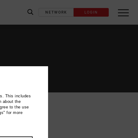
NETWORK
LOGIN
label_search
ns. This includes
n about the
gree to the use
gs" for more