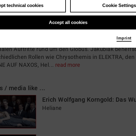
pt technical cookies
Cookie Settings
 me
Accept all cookies
akubiak, die von der New York Times als „stimmgewalt
Imprint
enießt internationale Anerkennung für ihr beeindruck
alen Auftritte rund um den Globus. Jakubiak beherrsc
chiedlichen Rollen wie Chrysothemis in ELEKTRA, den
E AUF NAXOS, Hel...
read more
s / media like ...
Erich Wolfgang Korngold: Das Wu
Heliane