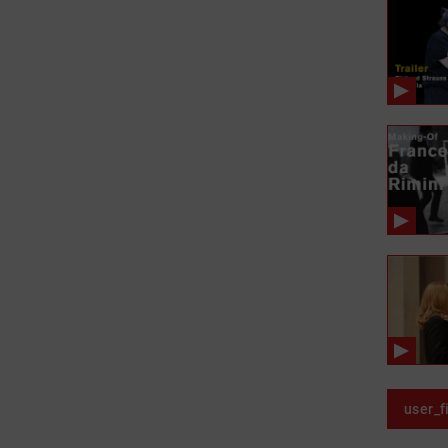
user_f