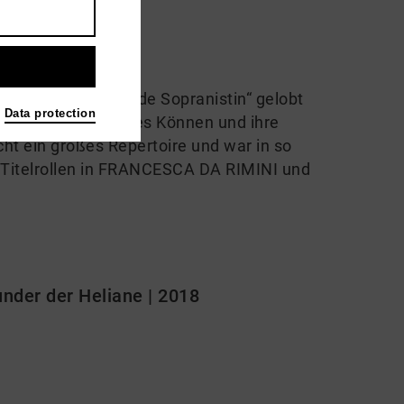
ige, beeindruckende Sopranistin“ gelobt
Data protection
endes künstlerisches Können und ihre
ht ein großes Repertoire und war in so
 Titelrollen in FRANCESCA DA RIMINI und
nder der Heliane | 2018