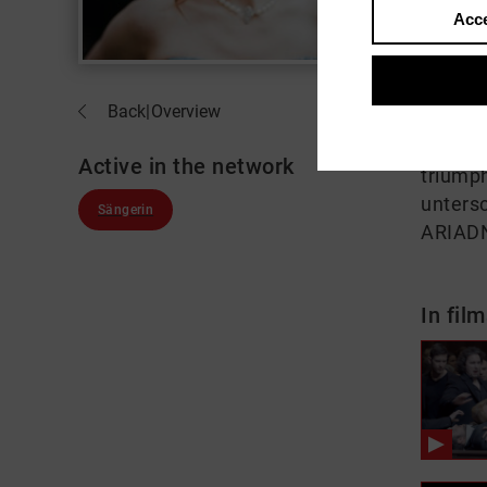
Acce
About
Back
|
Overview
Sara J
wird, g
Active in the network
triumph
unters
Sängerin
ARIADN
In film