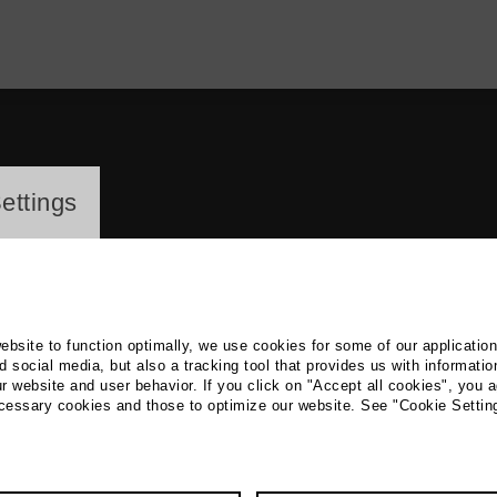
ayer
ettings
website to function optimally, we use cookies for some of our applicatio
 social media, but also a tracking tool that provides us with informatio
r website and user behavior. If you click on "Accept all cookies", you a
a Jakubiak
ecessary cookies and those to optimize our website. See "Cookie Settin
 Theatre