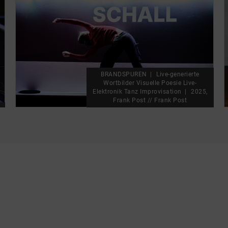
skip_media_container
BRANDSPUREN
Live-generierte
Wortbilder Visuelle Poesie Live-
Elektronik Tanz Improvisation
2025,
Frank Post // Frank Post