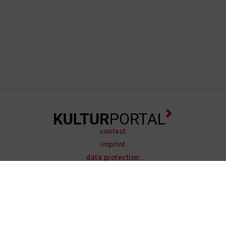
contact
imprint
data protection
support