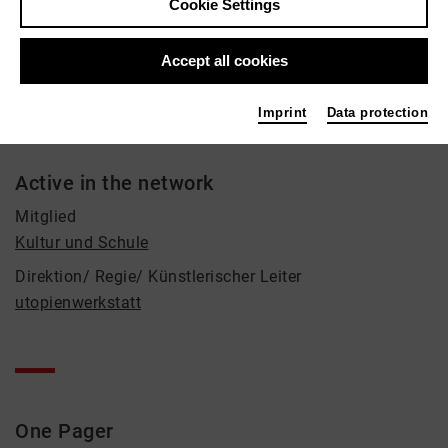
Cookie Settings
Marcus Kohlbach
Accept all cookies
Theatre, Cultural agent, Manager
Contact
Imprint
Data protection
marcus-kohlbach@culturebas...
Active in the network
Mitglied
Kultur und Schule
Direktion/ Regie/ Künstlerischer Leiter
utopienwerkstatt
One Pager