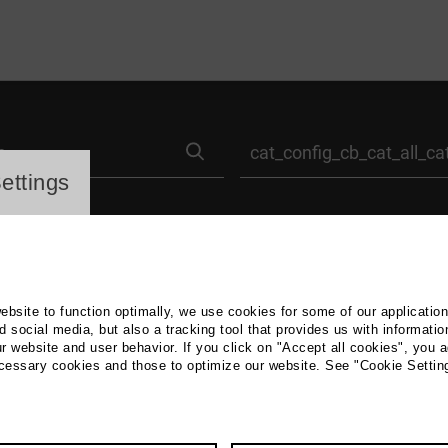
search
label_category
ayer
ettings
website to function optimally, we use cookies for some of our applicatio
 social media, but also a tracking tool that provides us with informatio
r website and user behavior. If you click on "Accept all cookies", you a
ecessary cookies and those to optimize our website. See "Cookie Settin
FREIZEIT & SPORT
Abendmarkt Torga
Jahre)