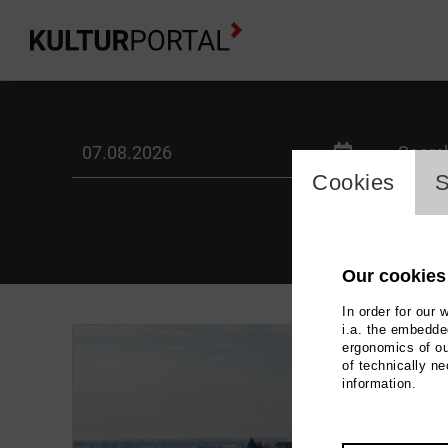
Kalender -
label_date
label_
cookie_l
Cookies
S
Our cookies
In order for our 
i.a. the embedded
ergonomics of ou
of technically n
information.