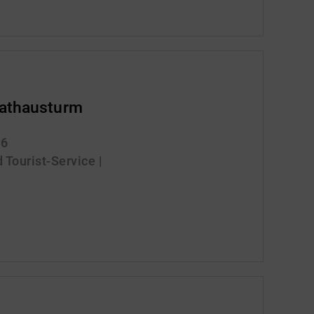
Rathausturm
26
 Tourist-Service |