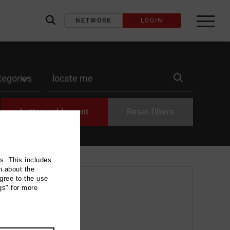
NETWORK
LOGIN
label_search
label_location
button_add_event
Reset filters
ns. This includes
n about the
gree to the use
gs" for more
u (Motto: 100