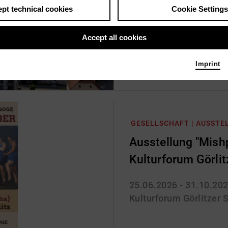
pt technical cookies
Cookie Settings
07.08.2026
Marktplatz Torgau | To
Accept all cookies
Imprint
GESELLSCHAFT | AUSSTE
Ausstellung "Mish
Kulturforum Görli
25.06.2026 - 31.10.20
Kulturforum Görlitzer 