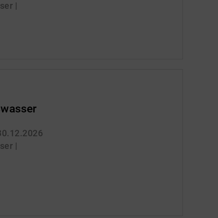
er |
wasser
 30.12.2026
er |