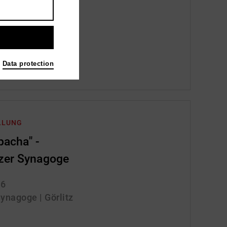
rgau
Data protection
LLUNG
pacha" -
tzer Synagoge
26
Synagoge | Görlitz