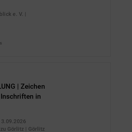
ick e. V. |
is
NG | Zeichen
Inschriften in
 13.09.2026
 Görlitz | Görlitz