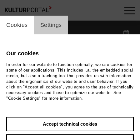
cookie_layer
Kalender -
Cookies
Settings
label_date
label_search
Our cookies
In order for our website to function optimally, we use cookies for
label_category
some of our applications. This includes i.a. the embedded social
media, but also a tracking tool that provides us with information
about the ergonomics of our website and user behavior. If you
label_location
click on "Accept all cookies", you agree to the use of technically
necessary cookies and those to optimize our website. See
"Cookie Settings" for more information.
Reset filters
Accept technical cookies