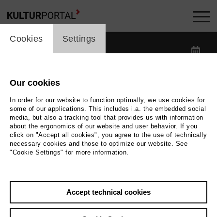
cookie_layer
Kalender -
Cookies
Settings
label_date
label_search
Our cookies
In order for our website to function optimally, we use cookies for
label_category
some of our applications. This includes i.a. the embedded social
media, but also a tracking tool that provides us with information
about the ergonomics of our website and user behavior. If you
label_location
click on "Accept all cookies", you agree to the use of technically
necessary cookies and those to optimize our website. See
"Cookie Settings" for more information.
Reset filters
Accept technical cookies