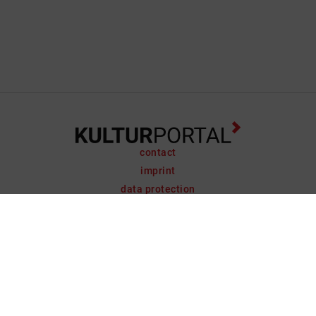
contact
imprint
data protection
support