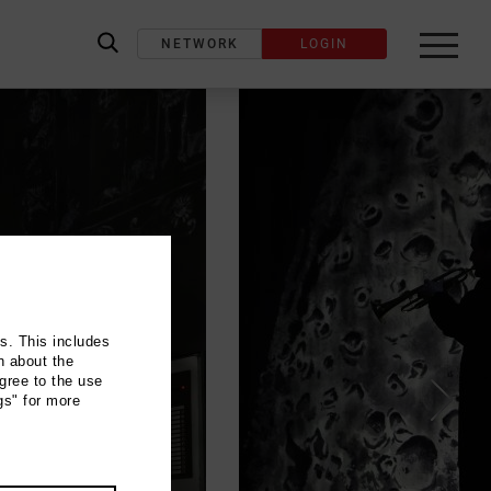
NETWORK
LOGIN
label_search
ns. This includes
n about the
gree to the use
gs" for more