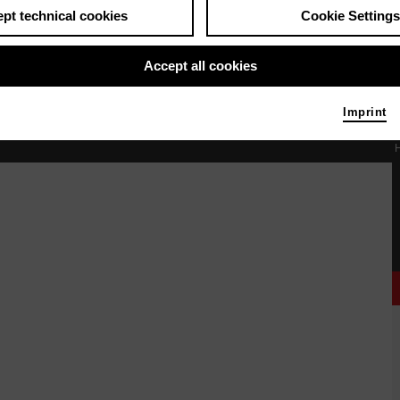
pt technical cookies
Cookie Settings
Accept all cookies
Imprint
 die Bühne verteilt. Vorn sitzt eine Person auf einem Stuhl. Neben ihr steht eine an
H