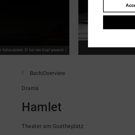
Acce
Vier Personen sind über
r Schauspieler. Er hat den Kopf gesenkt. |
Back
|
Overview
Drama
Hamlet
Theater am Goetheplatz