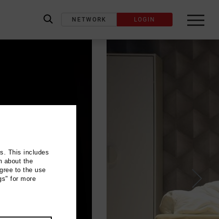
NETWORK
LOGIN
label_search
ns. This includes
n about the
gree to the use
gs" for more