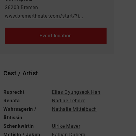
28203 Bremen
www.bremertheater.com/start/?i...
Event location
Cast / Artist
Ruprecht
Elias Gyungseok Han
Renata
Nadine Lehner
Wahrsagerin /
Nathalie Mittelbach
Äbtissin
Schenkwirtin
Ulrike Mayer
Mefisto / Jakob
Fabian Düberg