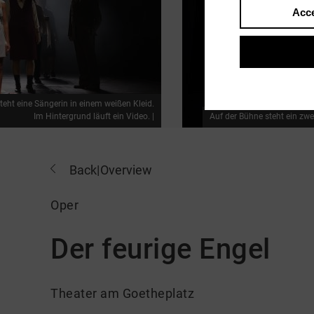
Acce
teht eine Sängerin in einem weißen Kleid.
Im Hintergrund läuft ein Video. |
Auf der Bühne steht ein zwe
Back
|
Overview
Oper
Der feurige Engel
Theater am Goetheplatz