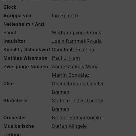
Glock
Agrippa von
Ian Spinetti
Nettesheim / Arzt
Faust
Wolfgang von Borries
Inquisitor
Jasin Rammal-Rykała
Knecht / Schenkwirt
Christoph Heinrich
Mathias Wissmann
Paul J. Ham
Zwei junge Nonnen
Andrezza Reis
María
Martín González
Chor
Opernchor des Theater
Bremen
Statisterie
Statisterie des Theater
Bremen
Orchester
Bremer Philharmoniker
Musikalische
Stefan Klingele
Leitung