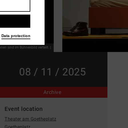
Data protection
en sind im Bühnenbild verteilt. |
08 / 11 / 2025
Archive
Event location
Theater am Goetheplatz
Goetheplatz