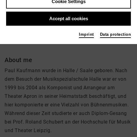
Cookie Settings
Active in the network
Accept all cookies
Solist
Imprint
Data protection
About me
Paul Kaufmann wurde in Halle / Saale geboren. Nach
dem Besuch der Musikspezialschule Halle war er von
1999 bis 2004 als Komponist und Arrangeur am
Theater Apron in seiner Heimatstadt beschäftigt, und
hier komponierte er eine Vielzahl von Bühnenmusiken.
Während dieser Zeit studierte er auch Diplom-Gesang
bei Prof. Roland Schubert an der Hochschule für Musik
und Theater Leipzig.