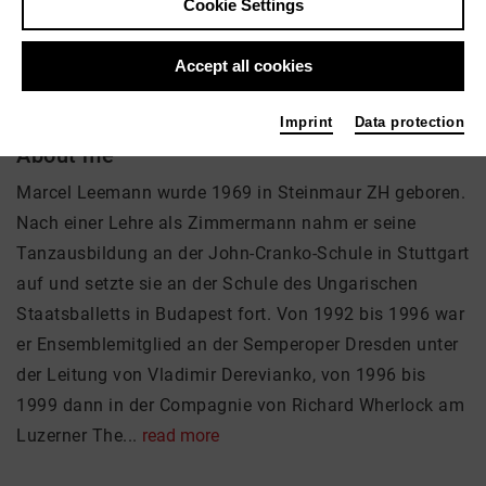
Marcel Leemann
Cookie Settings
Music, Theatre
Accept all cookies
Imprint
Data protection
About me
Marcel Leemann wurde 1969 in Steinmaur ZH geboren.
Nach einer Lehre als Zimmermann nahm er seine
Tanzausbildung an der John-Cranko-Schule in Stuttgart
auf und setzte sie an der Schule des Ungarischen
Staatsballetts in Budapest fort. Von 1992 bis 1996 war
er Ensemblemitglied an der Semperoper Dresden unter
der Leitung von Vladimir Derevianko, von 1996 bis
1999 dann in der Compagnie von Richard Wherlock am
Luzerner The...
read more