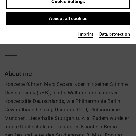
Marc Secara
Cookie Settings
Music, Theatre
Accept all cookies
Active in the network
Imprint
Data protection
Solist
About me
Konzerte führten Marc Secara, «der mit seiner Stimme
fliegen kann» (RBB), in alle Welt und in die großen
Konzertsäle Deutschlands, wie Philharmonie Berlin,
Gewandhaus Leipzig, Hamburg CCH, Philharmonie
München, Liederhalle Stuttgart u. v. a. Zudem wurde er
an die Hochschule der Populären Künste in Berlin
berufen und leitet den Studiengang B. Mus. Popular