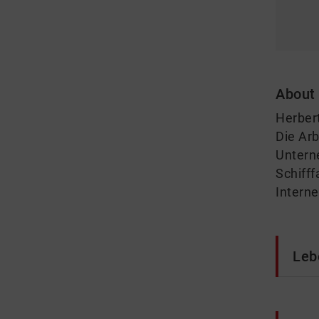
About
Herbert
Die Arb
Untern
Schifff
Interne
Leb