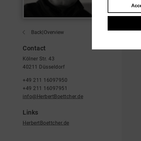
Acce
Back
|
Overview
Contact
Kölner Str. 43
40211 Düsseldorf
+49 211 16097950
+49 211 16097951
info@HerbertBoettcher.de
Links
HerbertBoettcher.de