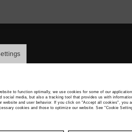
ayer
ettings
website to function optimally, we use cookies for some of our applicatio
 social media, but also a tracking tool that provides us with informatio
r website and user behavior. If you click on "Accept all cookies", you a
bert Böttcher (Herbert Boett
ecessary cookies and those to optimize our website. See "Cookie Settin
ts, Design, Film / Radio