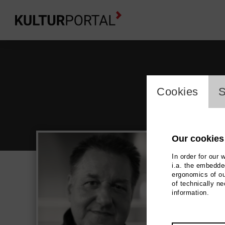
cookie_l
Cookies
S
Our cookies
In order for our 
i.a. the embedded
ergonomics of ou
Her
of technically n
information.
Fine Ar