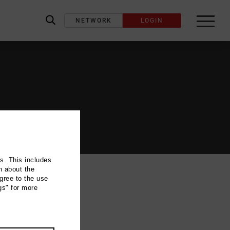
NETWORK
LOGIN
label_search
ns. This includes
n about the
gree to the use
cher)
gs" for more