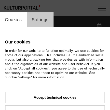
cookie_layer
Kalender -
Cookies
Settings
label_date
label_search
Our cookies
In order for our website to function optimally, we use cookies for
label_category
some of our applications. This includes i.a. the embedded social
media, but also a tracking tool that provides us with information
about the ergonomics of our website and user behavior. If you
label_location
click on "Accept all cookies", you agree to the use of technically
necessary cookies and those to optimize our website. See
"Cookie Settings" for more information.
Reset filters
Accept technical cookies