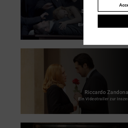
Acce
Erich Wolfgang Kor
Ein Videotrailer zur Insz
Riccardo Zandona
Ein Videotrailer zur Insz