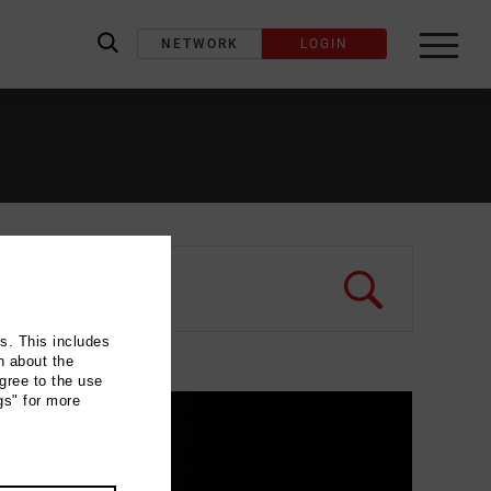
NETWORK
LOGIN
label_search
ns. This includes
n about the
gree to the use
gs" for more