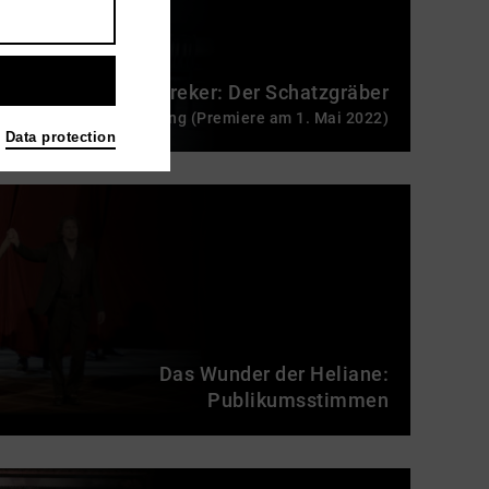
Franz Schreker: Der Schatzgräber
Trailer zur Inszenierung (Premiere am 1. Mai 2022)
Data protection
Das Wunder der Heliane:
Publikumsstimmen