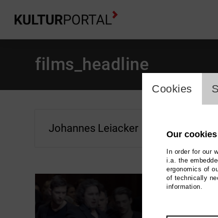
films_headline
cookie_l
Cookies
S
Our cookies
In order for our 
i.a. the embedded
ergonomics of ou
of technically n
information.