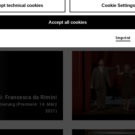
pt technical cookies
Cookie Settings
ngold: Das Wunder der
Heliane
Accept all cookies
enierung (Premiere: 18. März
2018)
Imprint
i: Francesca da Rimini
enierung (Premiere: 14. März
2021)