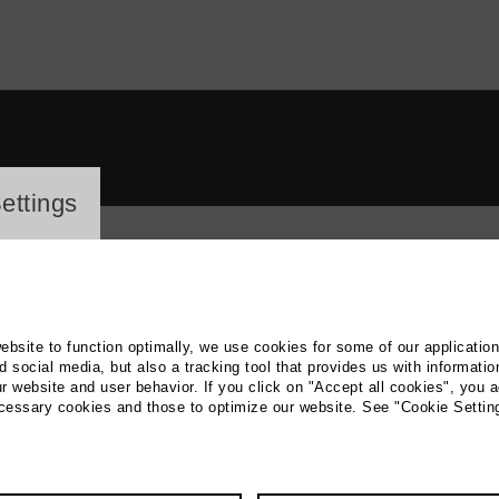
ayer
ettings
website to function optimally, we use cookies for some of our applicatio
 social media, but also a tracking tool that provides us with informatio
6
films
r website and user behavior. If you click on "Accept all cookies", you a
ecessary cookies and those to optimize our website. See "Cookie Settin