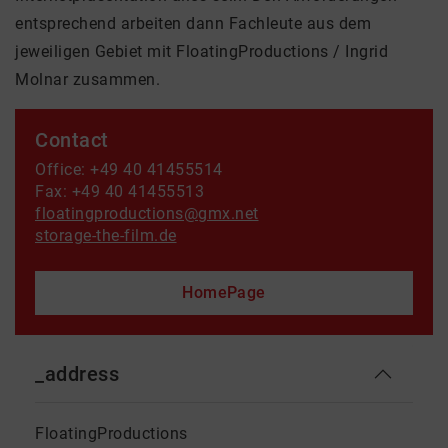
entsprechend arbeiten dann Fachleute aus dem
jeweiligen Gebiet mit FloatingProductions / Ingrid
Molnar zusammen.
Contact
Office: +49 40 41455514
Fax: +49 40 41455513
floatingproductions@gmx.net
storage-the-film.de
HomePage
_address
FloatingProductions