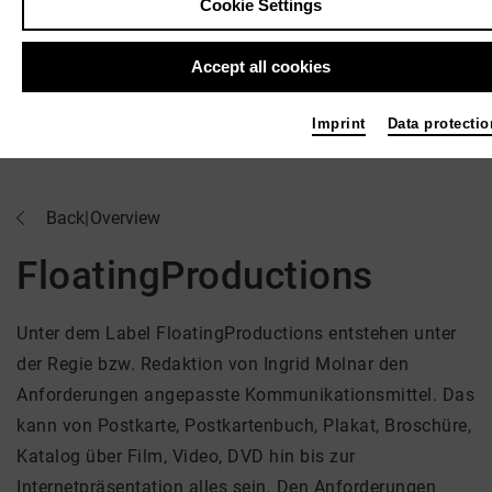
Cookie Settings
Accept all cookies
Imprint
Data protectio
Back
|
Overview
FloatingProductions
Unter dem Label FloatingProductions entstehen unter
der Regie bzw. Redaktion von Ingrid Molnar den
Anforderungen angepasste Kommunikationsmittel. Das
kann von Postkarte, Postkartenbuch, Plakat, Broschüre,
Katalog über Film, Video, DVD hin bis zur
Internetpräsentation alles sein. Den Anforderungen