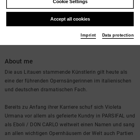
Cookie Settings
Active in the network
Accept all cookies
Solist
Imprint
Data protection
About me
Die aus Litauen stammende Künstlerin gilt heute als
eine der führenden Opernsängerinnen im italienischen
und deutschen dramatischen Fach.
Bereits zu Anfang ihrer Karriere schuf sich Violeta
Urmana vor allem als gefeierte Kundry in PARSIFAL und
als Eboli / DON CARLO weltweit einen Namen und sang
an allen wichtigen Opernhäusern der Welt auch Partien