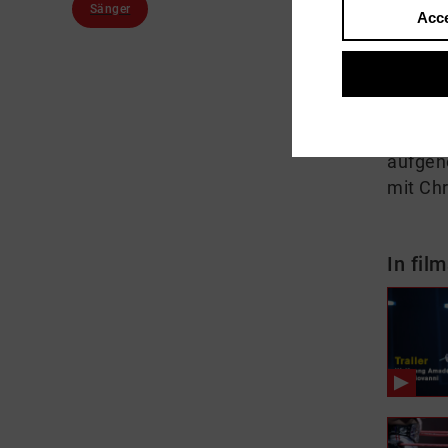
Sänger
Acce
About
Der ve
debütie
bohèm
aufgen
mit Chr
In film