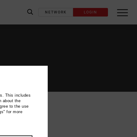
NETWORK
LOGIN
label_search
ns. This includes
n about the
gree to the use
gs" for more