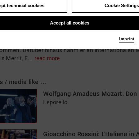
pt technical cookies
Cookie Settings
 me
Accept all cookies
nezianische Bariton Tommaso Barea studierte zunäch
rte er als jüngster Gewinner des European Union Com
Imprint
e
in Spoleto. 2016 wurde er in das Ensemble der Acca
ommen. Darüber hinaus nahm er an internationalen Me
is Merrit, E...
read more
s / media like ...
Wolfgang Amadeus Mozart: Don G
Leporello
Gioacchino Rossini: L'Italiana in 