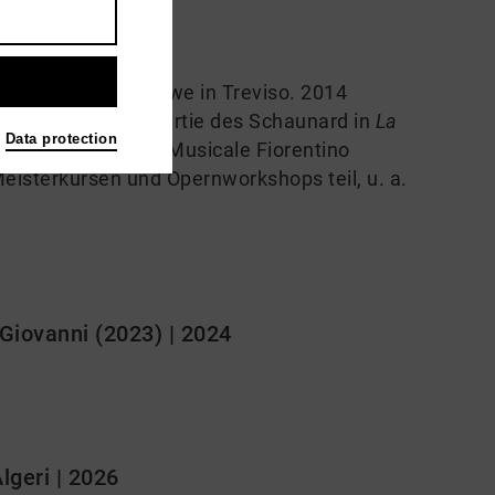
st bei Sherman Lowe in Treviso. 2014
petition mit der Partie des Schaunard in
La
Data protection
demia del Maggio Musicale Fiorentino
isterkursen und Opernworkshops teil, u. a.
iovanni (2023) | 2024
Algeri | 2026