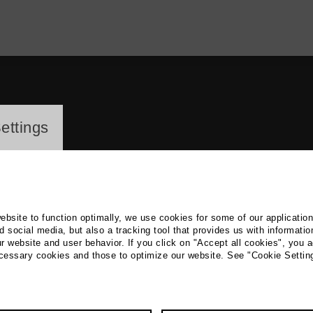
ayer
ettings
website to function optimally, we use cookies for some of our applicatio
 social media, but also a tracking tool that provides us with informatio
r website and user behavior. If you click on "Accept all cookies", you a
maso Barea
ecessary cookies and those to optimize our website. See "Cookie Settin