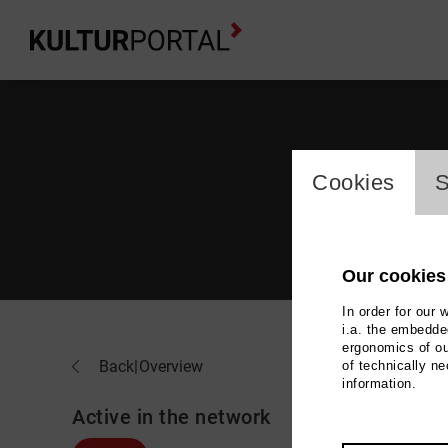
cookie_l
Cookies
S
Our cookies
In order for our 
i.a. the embedded
ergonomics of ou
Tom
Back
|
Overview
of technically n
information.
Active in the network