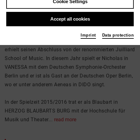
Cookie Settings
Accept all cookies
About me
Imprint
Data protection
Der in New York geborene Bariton Stephen Barchi
erhielt seinen Abschluss von der renommierten Juilliard
School of Music. In diesem Jahr spielt er Nicholas in
VANESSA mit dem Deutschen Symphonie-Orchester
Berlin und er ist als Gast an der Deutschen Oper Berlin,
wo er unter anderem Aeneas in DIDO singt.
In der Spielzeit 2015/2016 trat er als Blaubart in
HERZOG BLAUBARTS BURG mit der Hochschule für
Musik und Theater...
read more