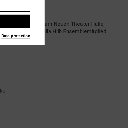
Wolf, Engagements am Neuen Theater Halle,
lzeit 19/20 ist Stella Hilb Ensemblemitglied
Data protection
iko.