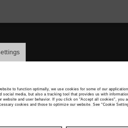
ayer
ettings
website to function optimally, we use cookies for some of our applicatio
 social media, but also a tracking tool that provides us with informatio
r website and user behavior. If you click on "Accept all cookies", you a
la Hilb
ecessary cookies and those to optimize our website. See "Cookie Settin