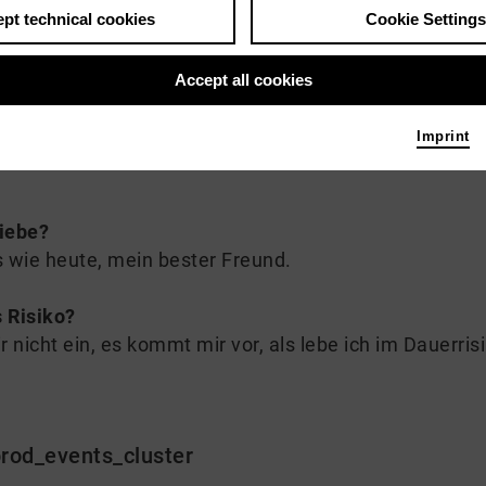
pt technical cookies
Cookie Settings
 me
Accept all cookies
n in Frankfurt am Main. Studium an der HFF Konrad 
gten Bühnen Bozen, Maxim Gorki Theater. Seit der Spie
Imprint
hauspiel Hannover.
Liebe?
 wie heute, mein bester Freund.
 Risiko?
ir nicht ein, es kommt mir vor, als lebe ich im Dauerris
rod_events_cluster