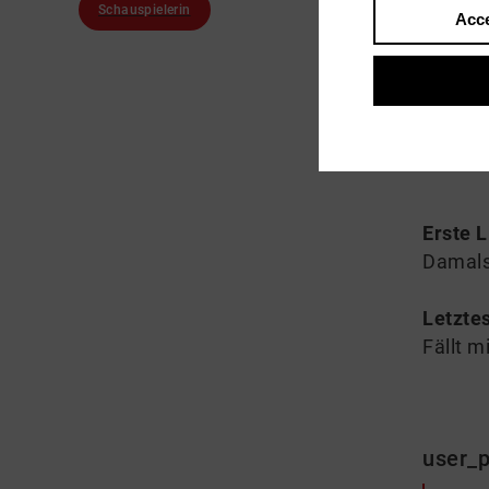
Schauspielerin
Acce
About
Gebore
vereini
des Sc
Erste 
Damals
Letztes
Fällt m
user_p