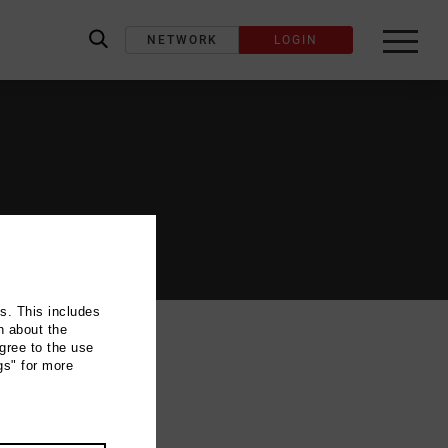
NETWORK
LOGIN
label_search
ns. This includes
n about the
gree to the use
gs" for more