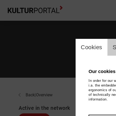
cookie_l
Cookies
S
Our cookies
In order for our 
i.a. the embedded
ergonomics of ou
Stel
Back
|
Overview
of technically n
information.
Active in the network