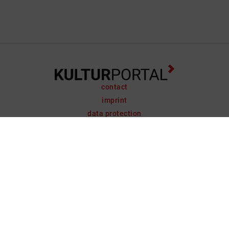
contact
imprint
data protection
support