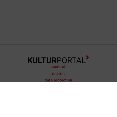
contact
imprint
data protection
support