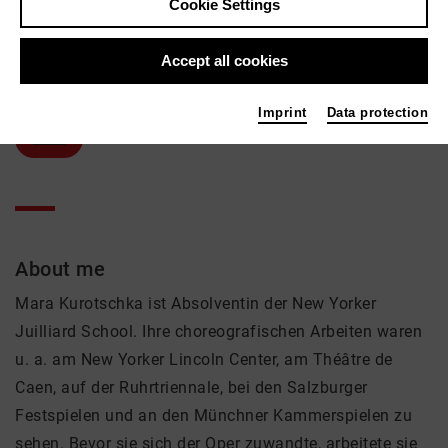
Cookie Settings
Mara Kurotschka
Accept all cookies
Music, Theatre
Active in the network
Imprint
Data protection
Solist
About me
Mara Kurotschka ist Absolventin der New Yorker
Juilliard School. Ihre choreografischen Arbeiten waren
u. a. am New Yorker Lincoln Center, am Théâtre de
Caen, auf der Ruhrtriennale, bei den Salzburger
Festspielen und an den Münchner Kammerspielen zu
sehen. Bevor sie sich der Oper zuwandte, arbeitete sie