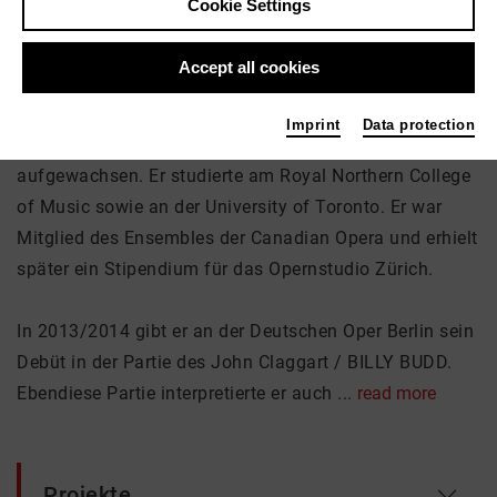
Cookie Settings
Accept all cookies
About me
Imprint
Data protection
Gidon Saks wurde in Israel geboren und ist in Südafrika
aufgewachsen. Er studierte am Royal Northern College
of Music sowie an der University of Toronto. Er war
Mitglied des Ensembles der Canadian Opera und erhielt
später ein Stipendium für das Opernstudio Zürich.
In 2013/2014 gibt er an der Deutschen Oper Berlin sein
Debüt in der Partie des John Claggart / BILLY BUDD.
Ebendiese Partie interpretierte er auch ...
read more
Projekte