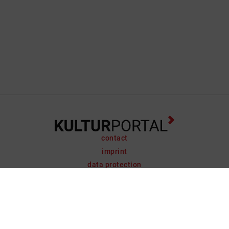
contact
imprint
data protection
support