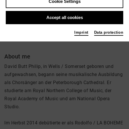
Cookie Settings
Active in the network
Accept all cookies
Sänger
Imprint
Data protection
About me
David Butt Philip, in Wells / Somerset geboren und
aufgewachsen, begann seine musikalische Ausbildung
als Chorsänger an der Peterborough Cathedral. Er
studierte am Royal Northern College of Music, der
Royal Academy of Music und am National Opera
Studio.
Im Herbst 2014 debütierte er als Rodolfo / LA BOHEME