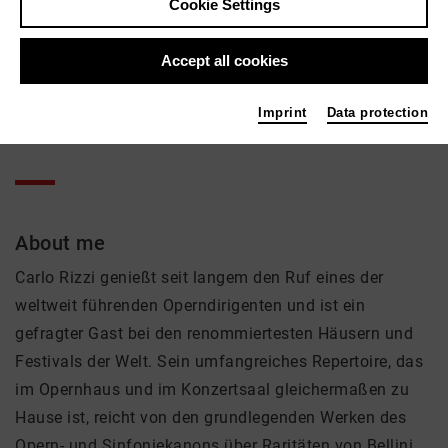
Carlo Rizzi
Cookie Settings
Music, Theatre
Accept all cookies
Active in the network
Imprint
Data protection
Solist
About me
Carlo Rizzi genießt seit langem den Ruf eines der
weltweit führenden Operndirigenten und ist ein
gefragter Gast bei den renommiertesten Häusern und
Festivals der Welt. Sein umfangreiches Repertoire, das
im Opernhaus und im Konzertsaal gleichermaßen zu
Hause ist, reicht von den grundlegenden Werken des
Opern- und Sinfoniekanons über Raritäten von Bellini,