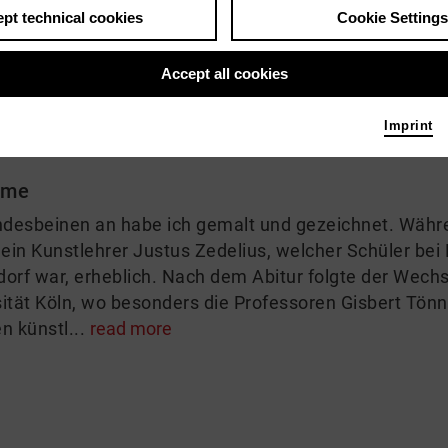
pt technical cookies
Cookie Settings
Accept all cookies
KUNST ist immer mehr als man sieht ...
Imprint
 me
indesbeinen an habe ich gemalt und gezeichnet. Währe
ein Kunstlehrer Justus Zedelius, welcher Schüler bei
dorf war, erheblich. Nach dem Abitur folgte der Wech
ität Köln, wo besonders die Professoren Gisbert Tönn
n künstl...
read more