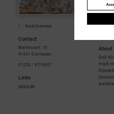
Acce
Back
|
Overview
Contact
Martinusstr. 10
About
41541 Dormagen
Seit K
mich m
01233 / 8276907
Düssel
Univers
Links
weitere
ulrico.de