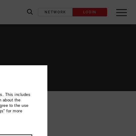
NETWORK
LOGIN
label_search
ns. This includes
n about the
gree to the use
gs" for more