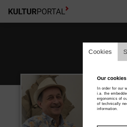
cookie_l
Cookies
S
Our cookies
In order for our 
i.a. the embedded
ergonomics of ou
Ulr
of technically n
information.
Fine Ar