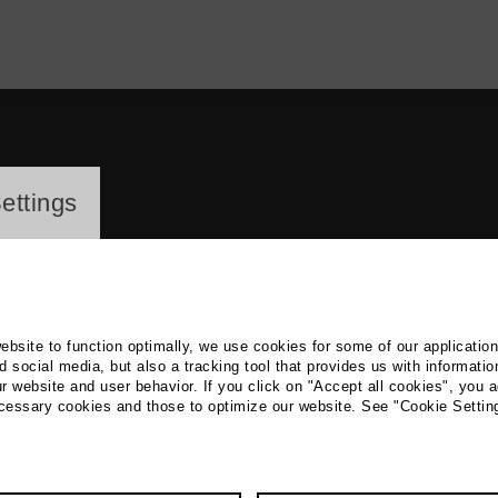
ayer
ettings
website to function optimally, we use cookies for some of our applicatio
 social media, but also a tracking tool that provides us with informatio
r website and user behavior. If you click on "Accept all cookies", you a
ico Czysch
ecessary cookies and those to optimize our website. See "Cookie Settin
ts