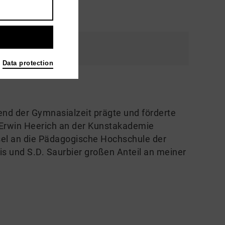
Data protection
nd der Gymnasialzeit prägte und förderte
 Erwin Heerich an der Kunstakademie
sel an die Pädagogische Hochschule der
is und S.D. Saurbier großen Anteil an meiner